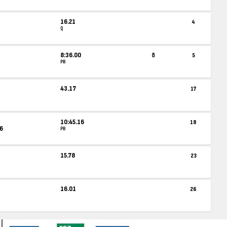
16.21
4
Q
8:36.00
8
5
PB
43.17
17
10:45.16
18
26
PB
15.78
23
16.01
26