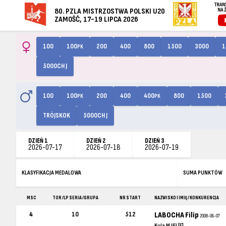
80. PZLA MISTRZOSTWA POLSKI U20
ZAMOŚĆ, 17-19 LIPCA 2026
100
100
200
400
800
1500
3000
1
PK
5000CH J
100
100
200
400
400
800
1500
PK
PK
TRÓJSKOK
5000CH J
DZIEŃ 1
DZIEŃ 2
DZIEŃ 3
2026-07-17
2026-07-18
2026-07-19
KLASYFIKACJA MEDALOWA
SUMA PUNKTÓW
MSC
TOR /LP SERIA /GRUPA
NR START
NAZWISKO I IMIĘ / KONKURENCJA
4
10
512
LABOCHA Filip
2008-06-07
Kula M (6) [F]