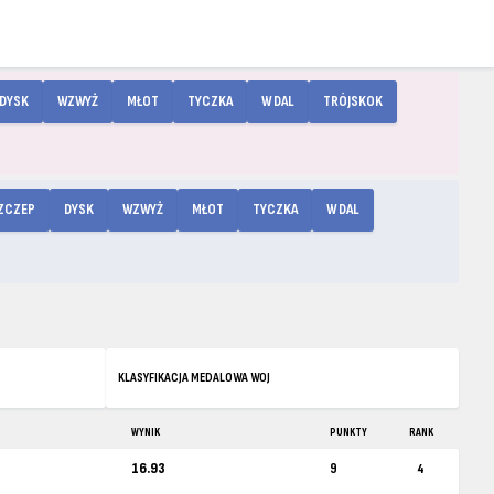
DYSK
WZWYŻ
MŁOT
TYCZKA
W DAL
TRÓJSKOK
ZCZEP
DYSK
WZWYŻ
MŁOT
TYCZKA
W DAL
KLASYFIKACJA MEDALOWA WOJ
WYNIK
PUNKTY
RANK
16.93
9
4