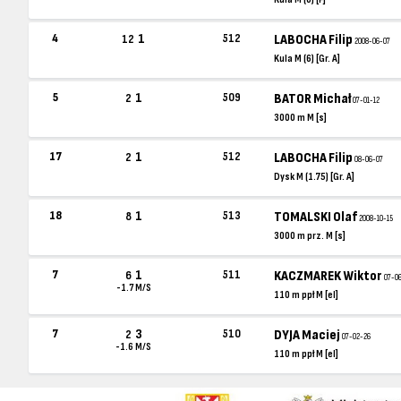
1
4
512
LABOCHA Filip
12
2008-06-07
Kula M (6) [Gr. A]
1
5
509
BATOR Michał
2
07-01-12
3000 m M [s]
1
17
512
LABOCHA Filip
2
08-06-07
Dysk M (1.75) [Gr. A]
1
18
513
TOMALSKI Olaf
8
2008-10-15
3000 m prz. M [s]
1
7
511
KACZMAREK Wiktor
6
07-0
-1.7 M/S
110 m ppł M [el]
3
7
510
DYJA Maciej
2
07-02-26
-1.6 M/S
110 m ppł M [el]